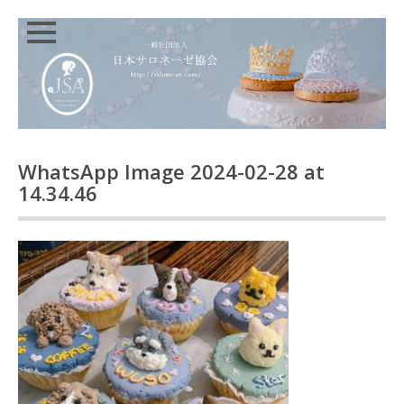
Close
Skip
HOMEPAGE
to
content
JSA
講
師
證
WhatsApp Image 2024-02-28 at
書
14.34.46
課
程
特
色
講
師
介
紹
INSTRUCTOR
INTRODUCTION
JSA