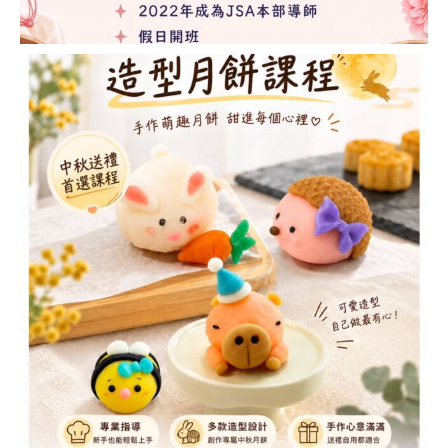
豆蓉裱花&豆蓉手作
講師證書課程 (BEAN
PASTE FLOWER &
CRAFT INSTRUCTOR
COURSE)
啫喱藝術講師證書課
程 (JELLY ART
INSTRUCTOR
COURSE)
MACARON藝術講師
證書課程
(MACARON ART
INSTRUCTOR
COURSE)
造型蛋糕 相關課程
造型戚風蛋糕講師證
書課程 (CHIFFON
CAKE)