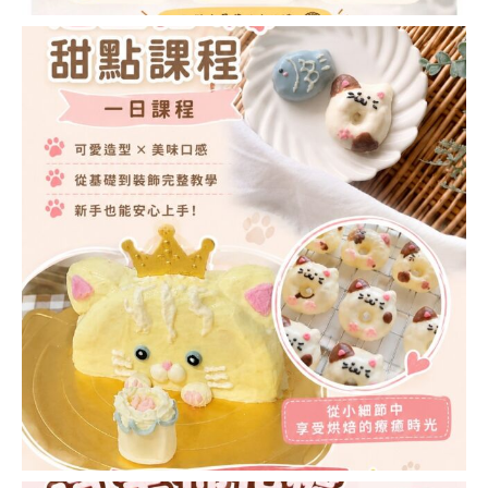
造型慕斯蛋糕講師證
書課程 (MOUSSE
CAKE ART
INSTRUCTOR
COURSE)
鮮忌廉藝術造型蛋糕
講師證書課程
(WHIPPED CREAM
CAKE INSTRUCTOR
COURSE)
派對裝飾蛋糕講師證
書課程 (PARTY
DECORATION CAKE
INSTRUCTOR
COURSE)
裱花蛋糕講師證書課
程 (FLOWER CAKE
INSTRUCTOR
COURSE)