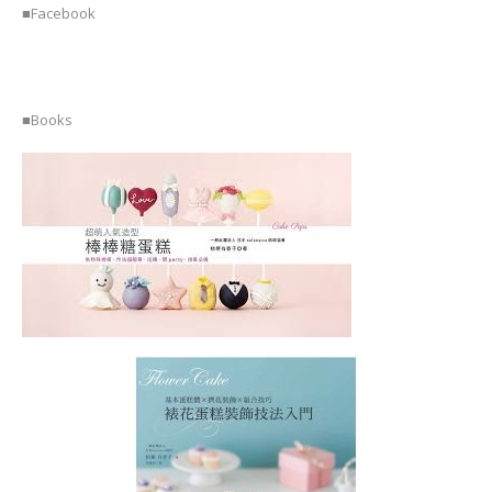
■Facebook
■Books