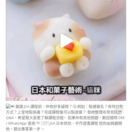
COURSE)
雕塑花糖霜曲奇講師
證書課程
糖霜薑餅講師證書課
程 (GINGERBREAD
ICING CERTIFICATE
COURSE)
書法藝術糖霜曲奇講
師證書課程
(CALLIGRAPHY
ICING COOKIE)
3D糖霜曲奇證書課程
™ ~首飾盒~
造型麵包 相關課程
造型牛角包&丹麥酥
講師證書課程