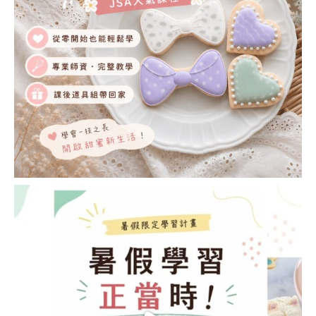
證
教
室
JSA
CERTIFICATED
CLASSROOM
協
會
概
要
ABOUT
JSA
隱私權條款
課
程
規
約
JSA
JAPAN