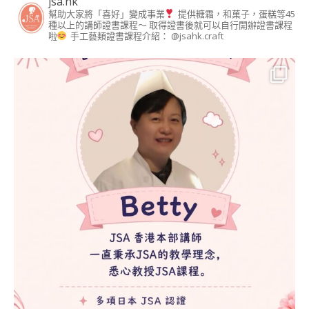
jsa.hk
證書課程
幫助大家將「喜好」變成事業
提供糖霜，和菓子，蛋糕等45
種以上的講師證書課程～ 取得證書後就可以自行開辦證書課程
造型馬林糖講師證書
啦
手工藝類證書課程介紹： @jsahk.craft
課程
造型點心講師證書課
程 (DIM SUM ART
INSTRUCTOR
COURSE)
造型月餅講師證書課
程 (MOONCAKE ART
INSTRUCTOR
COURSE)
朱古力藝術講師證書
課程
造型蒸饅頭藝術講師
證書課程 (DECO
STEAM BUN
INSTRUCTOR
CERTIFICATE
COURSE)