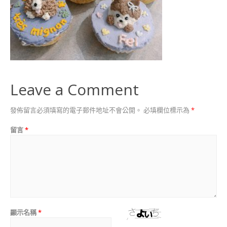
講
師
證
書
課
程
JSA
CERTIFICATE
Leave a Comment
COURSE
造型甜點 相關課程
發佈留言必須填寫的電子郵件地址不會公開。
必填欄位標示為
*
狗狗零食講師證書課
留言
*
程(DOGGY SNACK)
裸食甜點(RAW
DECO SWEETS)
造型棉花糖講師證書
課程
狗狗派對美食講師證
顯示名稱
*
書課程 (DOGGY