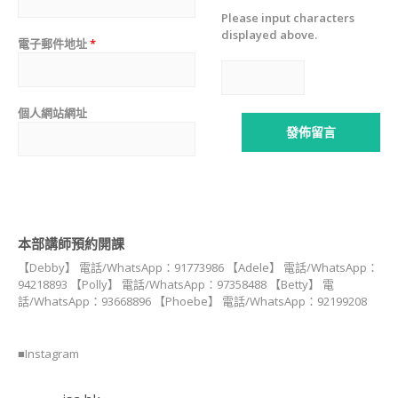
PARTY FOOD
Please input characters
INSTRUCTOR
displayed above.
COURSE)
電子郵件地址
*
貓貓造型甜點講師證
書課程(KITTY DECO
SWEETS
個人網站網址
INSTRUCTOR
COURSE)
狗狗造型甜點講師證
書課程 (DOGGY
DECO SWEETS
INSTRUCTOR
本部講師預約開課
COURSE)
【Debby】 電話/WhatsApp：91773986 【Adele】 電話/WhatsApp：
造型冬甩講師證書課
94218893 【Polly】 電話/WhatsApp：97358488 【Betty】 電
程
話/WhatsApp：93668896 【Phoebe】 電話/WhatsApp：92199208
FREE FROM造型甜點
講師證書課程
■Instagram
日式胖卡龍藝術講師