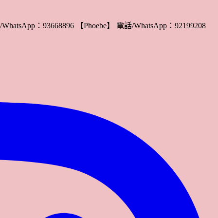
WhatsApp：93668896 【Phoebe】 電話/WhatsApp：92199208