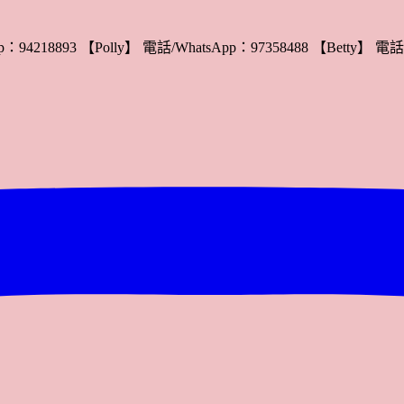
：94218893 【Polly】 電話/WhatsApp：97358488 【Betty】 電話/