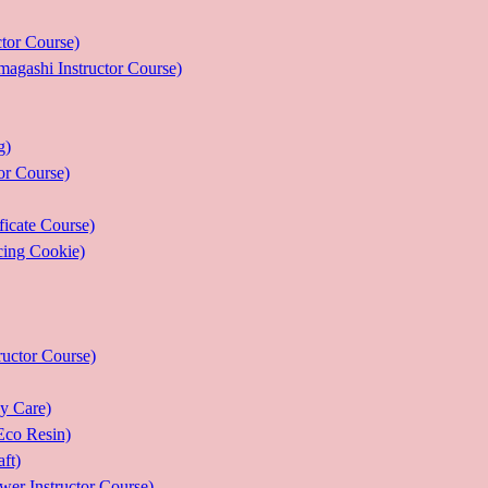
r Course)
 Instructor Course)
g)
 Course)
ate Course)
g Cookie)
or Course)
Care)
 Resin)
t)
structor Course)