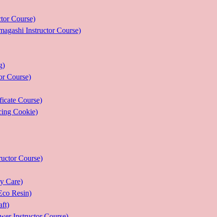
r Course)
 Instructor Course)
g)
 Course)
ate Course)
g Cookie)
or Course)
Care)
 Resin)
t)
structor Course)