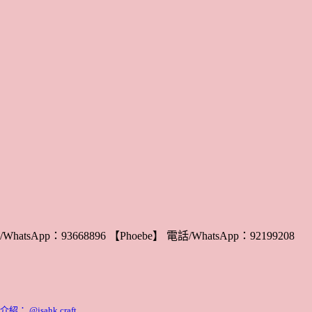
WhatsApp：93668896 【Phoebe】 電話/WhatsApp：92199208
 @jsahk.craft