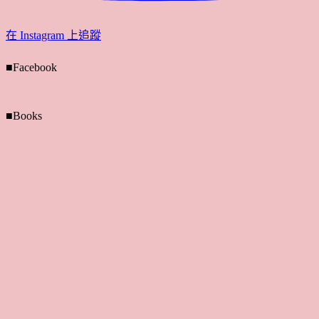
在 Instagram 上追蹤
■Facebook
■Books