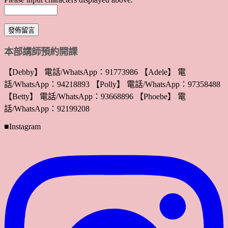
本部講師預約開課
【Debby】 電話/WhatsApp：91773986 【Adele】 電
話/WhatsApp：94218893 【Polly】 電話/WhatsApp：97358488
【Betty】 電話/WhatsApp：93668896 【Phoebe】 電
話/WhatsApp：92199208
■Instagram