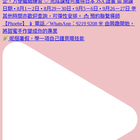
呢個暑假，學一項自己鍾意嘅技能