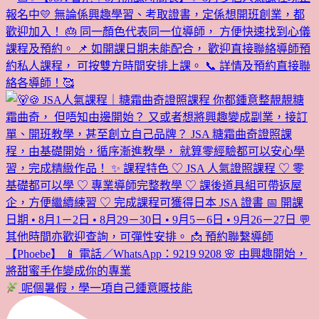
呢個暑假，學一項自己鍾意嘅技能