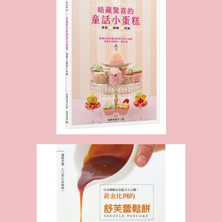
Proudly powered by WordPress
Theme: Biancaa by
Theme Junkie
.
Homepage
JSA講師證書課程特色
講師介紹 Instructor Introduction
JSA講師證書課程 JSA Certificate Course