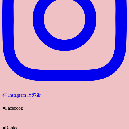
在 Instagram 上追蹤
■Facebook
■Books