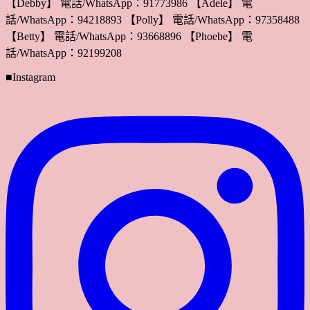
【Debby】 電話/WhatsApp：91773986 【Adele】 電
話/WhatsApp：94218893 【Polly】 電話/WhatsApp：97358488
【Betty】 電話/WhatsApp：93668896 【Phoebe】 電
話/WhatsApp：92199208
■Instagram