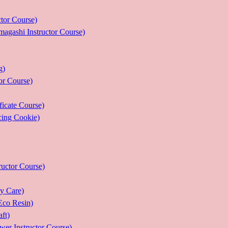
r Course)
 Instructor Course)
g)
 Course)
ate Course)
g Cookie)
or Course)
Care)
 Resin)
t)
structor Course)