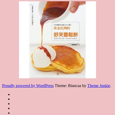
Proudly powered by WordPress
Theme: Biancaa by
Theme Junkie
.
Homepage
JSA
講
講
JSA
師
師
JSA
講