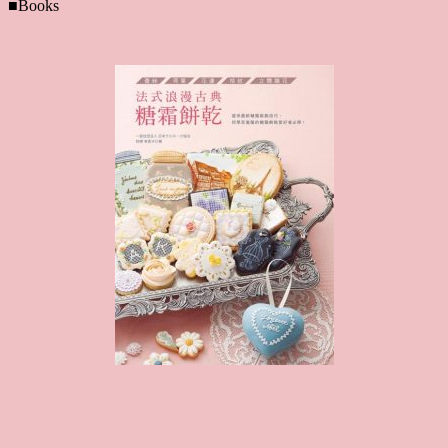
■Books