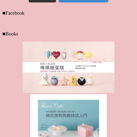
■Facebook
■Books