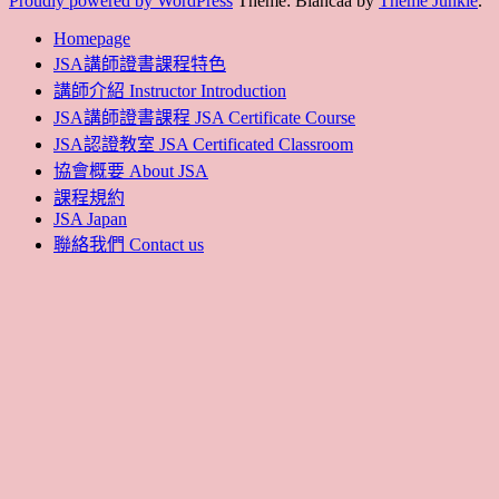
Proudly powered by WordPress
Theme: Biancaa by
Theme Junkie
.
Homepage
JSA講師證書課程特色
講師介紹 Instructor Introduction
JSA講師證書課程 JSA Certificate Course
JSA認證教室 JSA Certificated Classroom
協會概要 About JSA
課程規約
JSA Japan
聯絡我們 Contact us