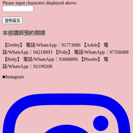
Please input characters displayed above.
本部講師預約開課
【Debby】 電話/WhatsApp：91773986 【Adele】 電
話/WhatsApp：94218893 【Polly】 電話/WhatsApp：97358488
【Betty】 電話/WhatsApp：93668896 【Phoebe】 電
話/WhatsApp：92199208
■Instagram