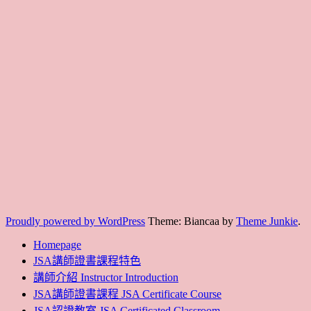
Proudly powered by WordPress
Theme: Biancaa by
Theme Junkie
.
Homepage
JSA講師證書課程特色
講師介紹 Instructor Introduction
JSA講師證書課程 JSA Certificate Course
JSA認證教室 JSA Certificated Classroom
協會概要 About JSA
課程規約
JSA Japan
聯絡我們 Contact us