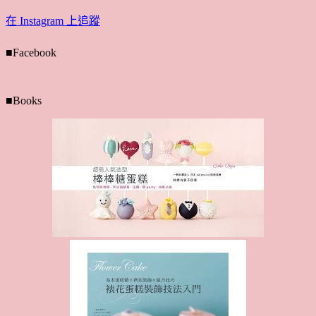
在 Instagram 上追蹤
■Facebook
■Books