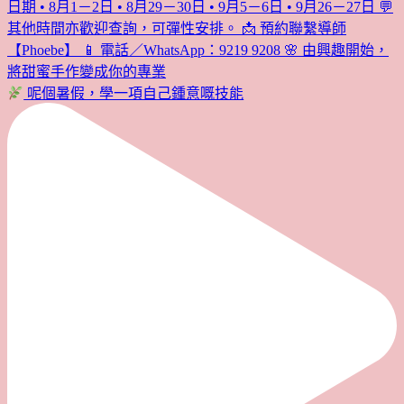
呢個暑假，學一項自己鍾意嘅技能