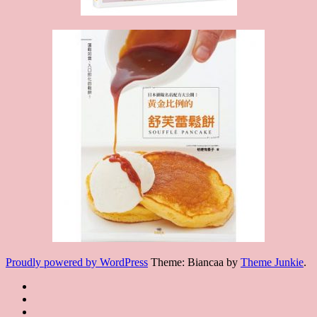
Proudly powered by WordPress
Theme: Biancaa by
Theme Junkie
.
Homepage
JSA
講
講