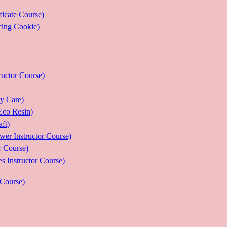
ate Course)
g Cookie)
or Course)
Care)
 Resin)
t)
structor Course)
Course)
ructor Course)
Course)