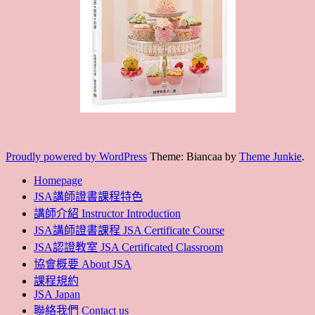
Proudly powered by WordPress
Theme: Biancaa by
Theme Junkie
.
Homepage
JSA講師證書課程特色
講師介紹 Instructor Introduction
JSA講師證書課程 JSA Certificate Course
JSA認證教室 JSA Certificated Classroom
協會概要 About JSA
課程規約
JSA Japan
聯絡我們 Contact us