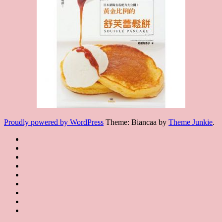
Proudly powered by WordPress
Theme: Biancaa by
Theme Junkie
.
Homepage
JSA
講
講
JSA
師
師
JSA
講
證
介
認
協
師
書
紹
課
證
會
證
JSA
Instructor
課
程
教
概
Japan
書
聯
Introduction
程
規
室
要