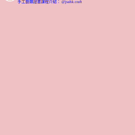
手工藝類證書課程介紹： @jsahk.craft