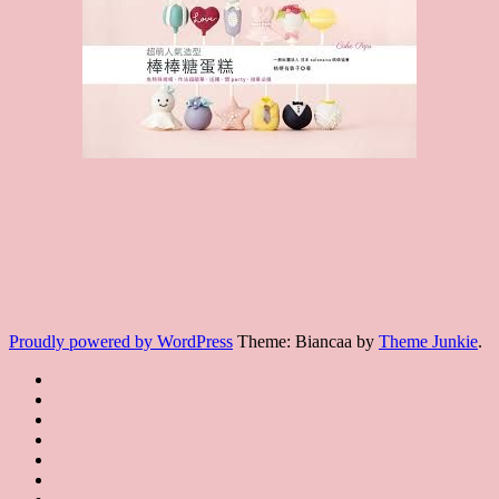
Proudly powered by WordPress
Theme: Biancaa by
Theme Junkie
.
Homepage
JSA
講
講
JSA
師
師
JSA
講
證
介
認
協
師