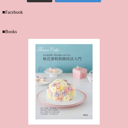
■Facebook
■Books