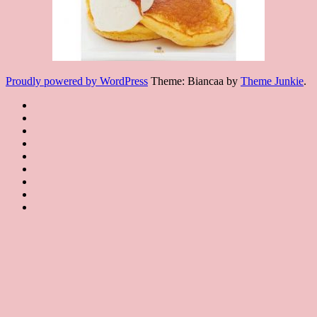
Proudly powered by WordPress
Theme: Biancaa by
Theme Junkie
.
Homepage
JSA
講
講
JSA
師
師
JSA
講
證
介
認
協
師
書
紹
課
證
會
證
JSA
Instructor
課
程
教
概
Japan
書
聯
Introduction
程
規
室
要
課
絡
特
約
JSA
About
程
我
Certificated
JSA
色
JSA
們
Classroom
Certificate
Contact
Course
us