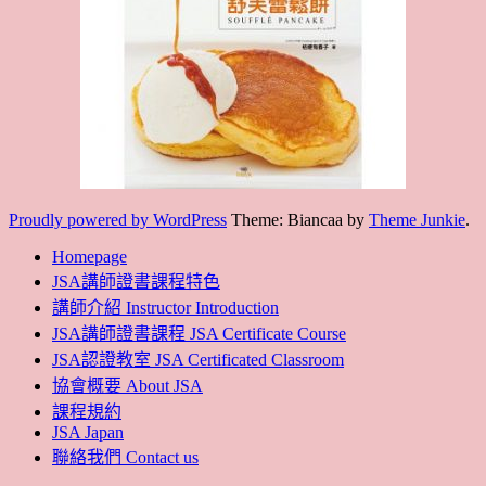
Proudly powered by WordPress
Theme: Biancaa by
Theme Junkie
.
Homepage
JSA講師證書課程特色
講師介紹 Instructor Introduction
JSA講師證書課程 JSA Certificate Course
JSA認證教室 JSA Certificated Classroom
協會概要 About JSA
課程規約
JSA Japan
聯絡我們 Contact us