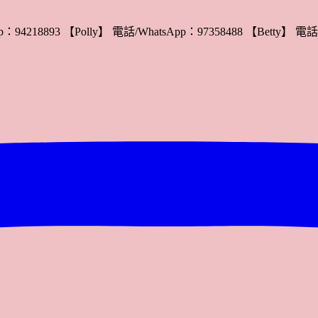
：94218893 【Polly】 電話/WhatsApp：97358488 【Betty】 電話/