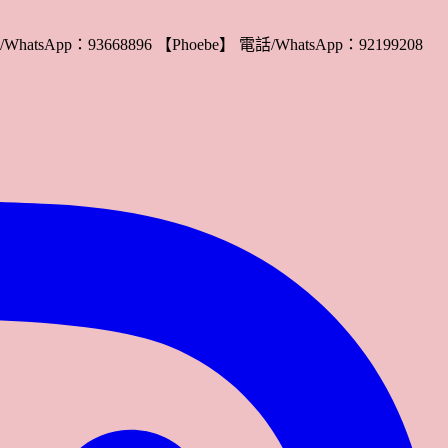
WhatsApp：93668896 【Phoebe】 電話/WhatsApp：92199208