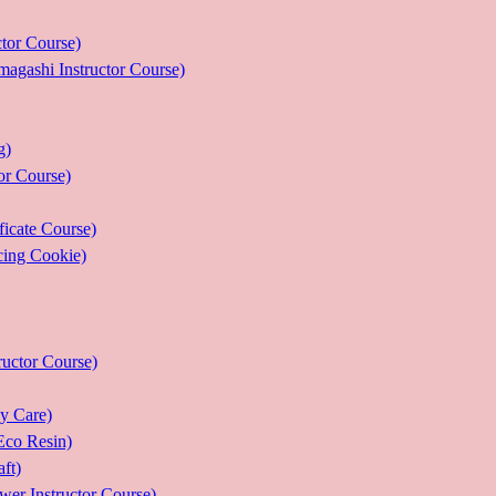
r Course)
 Instructor Course)
g)
 Course)
ate Course)
g Cookie)
or Course)
Care)
 Resin)
t)
structor Course)