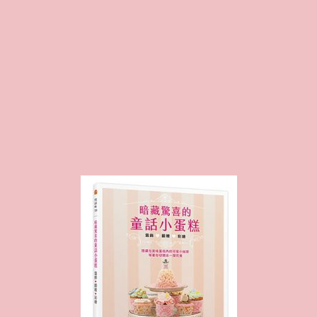
Proudly powered by WordPress
Theme: Biancaa by
Theme Junkie
.
Homepage
JSA講師證書課程特色
講師介紹 Instructor Introduction
JSA講師證書課程 JSA Certificate Course