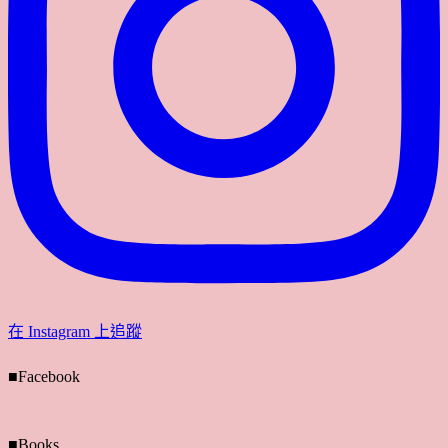
在 Instagram 上追蹤
■Facebook
■Books