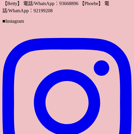
【Betty】 電話/WhatsApp：93668896 【Phoebe】 電
話/WhatsApp：92199208
■Instagram