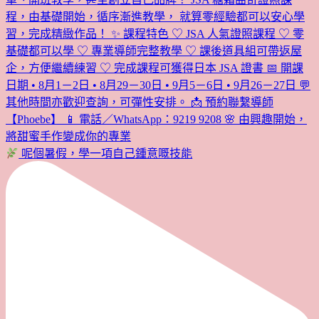
呢個暑假，學一項自己鍾意嘅技能