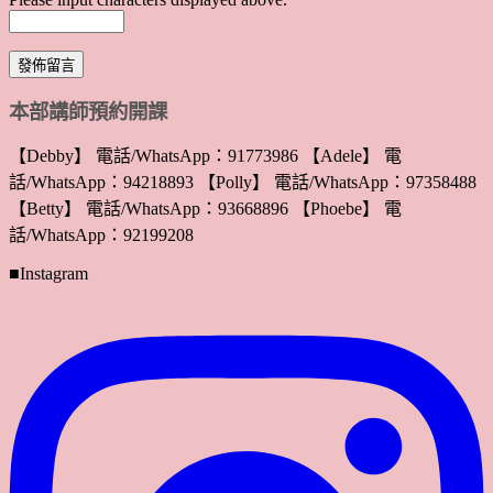
本部講師預約開課
【Debby】 電話/WhatsApp：91773986 【Adele】 電
話/WhatsApp：94218893 【Polly】 電話/WhatsApp：97358488
【Betty】 電話/WhatsApp：93668896 【Phoebe】 電
話/WhatsApp：92199208
■Instagram