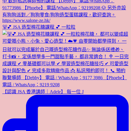
🐻💕 JSA 造型棉花糖課程 💕 一粒粒
【認識 JSA 香港講師｜Adele】 每一位 J