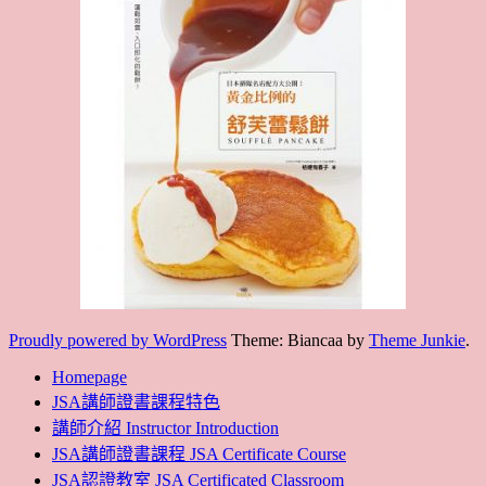
Proudly powered by WordPress
Theme: Biancaa by
Theme Junkie
.
Homepage
JSA講師證書課程特色
講師介紹 Instructor Introduction
JSA講師證書課程 JSA Certificate Course
JSA認證教室 JSA Certificated Classroom