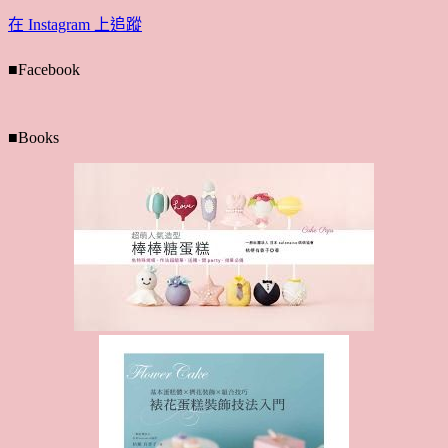
在 Instagram 上追蹤
■Facebook
■Books