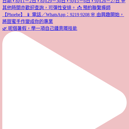
🌿 呢個暑假，學一項自己鍾意嘅技能