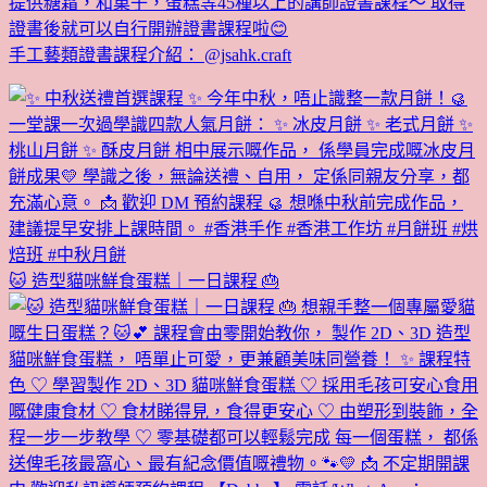
提供糖霜，和菓子，蛋糕等45種以上的講師證書課程～ 取得
證書後就可以自行開辦證書課程啦😊
手工藝類證書課程介紹： @jsahk.craft
🐱 造型貓咪鮮食蛋糕｜一日課程 🎂