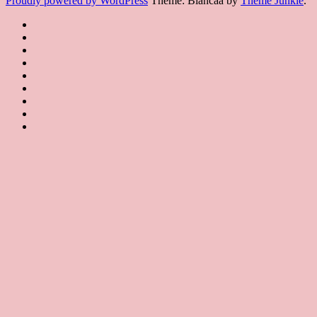
Proudly powered by WordPress
Theme: Biancaa by
Theme Junkie
.
Homepage
JSA
講
講
JSA
師
師
JSA
講
證
介
認
協
師
書
紹
課
證
會
證
JSA
Instructor
課
程
教
概
Japan
書
聯
Introduction
程
規
室
要
課
絡
特
約
JSA
About
程
我
Certificated
JSA
色
JSA
們
Classroom
Certificate
Contact
Course
us