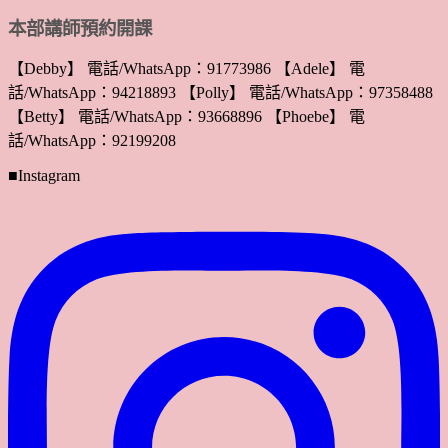
本部講師預約開課
【Debby】 電話/WhatsApp：91773986 【Adele】 電
話/WhatsApp：94218893 【Polly】 電話/WhatsApp：97358488
【Betty】 電話/WhatsApp：93668896 【Phoebe】 電
話/WhatsApp：92199208
■Instagram