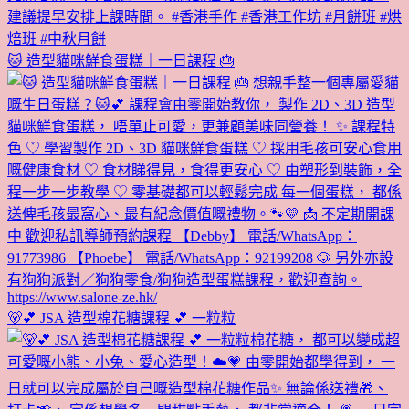
🐱 造型貓咪鮮食蛋糕｜一日課程 🎂
🐻💕 JSA 造型棉花糖課程 💕 一粒粒