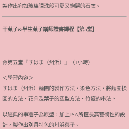
製作出宛如玻璃彈珠般可愛又絢麗的石衣。
干菓子&半生菓子講師證書課程【第5堂】
🌼第五堂『すはま（州浜）』（1小時）
＜學習內容＞
すはま（州浜）麵團的製作方法・染色方法・將麵團揉
圓的方法・花朵及葉子的塑型方法・竹籤的串法。
以經典的串糰子為原型，加上JSA所擅長高藝術性的設
計，製作出別具特色的州浜菓子。