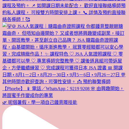
🌿 呢個暑假，學一項自己鍾意嘅技能