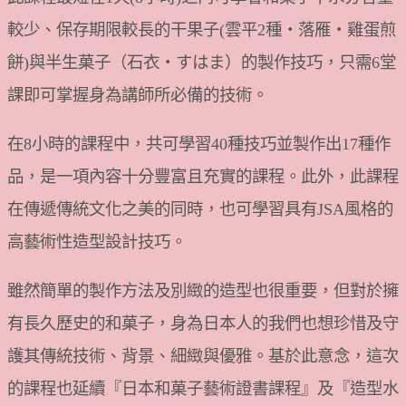
較少、保存期限較長的干果子(雲平2種・落雁・雞蛋煎
餅)與半生菓子（石衣・すはま）的製作技巧，只需6堂
課即可掌握身為講師所必備的技術。
在8小時的課程中，共可學習40種技巧並製作出17種作
品，是一項內容十分豐富且充實的課程。此外，此課程
在傳遞傳統文化之美的同時，也可學習具有JSA風格的
高藝術性造型設計技巧。
雖然簡單的製作方法及別緻的造型也很重要，但對於擁
有長久歷史的和菓子，身為日本人的我們也想珍惜及守
護其傳統技術、背景、細緻與優雅。基於此意念，這次
的課程也延續『日本和菓子藝術證書課程』及『造型水