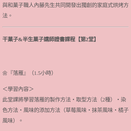
與和菓子職人內藤先生共同開發出獨創的家庭式烘烤方
法。
干菓子&半生菓子講師證書課程【第2堂】
🌼『落雁』（1.5小時）
＜學習內容＞
此堂課將學習落雁的製作方法・取型方法（2種）・染
色方法・風味的添加方法（草莓風味・抹茶風味・橘子
風味）。