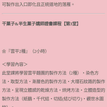
可製作出入口即化且正統道地的落雁。
干菓子&半生菓子講師證書課程【第3堂】
🌼『雲平2種』（2小時）
＜學習內容＞
此堂課將學習雲平麵團的製作方法（2種）・染色方
法・取型方法・漸層色的製作方法・大理石紋路的製作
方法・呈現立體感的乾燥方法・烘烤方法・立體造型的
製作方法（紙鶴・千代結・切結(結び切り)・觀世水圖