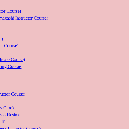
r Course)
 Instructor Course)
g)
 Course)
ate Course)
g Cookie)
or Course)
Care)
 Resin)
t)
structor Course)