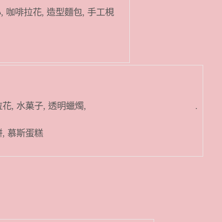
, 咖啡拉花, 造型麵包, 手工梘
, 咖啡拉花, 水菓子, 透明蠟燭, .
餅, 慕斯蛋糕