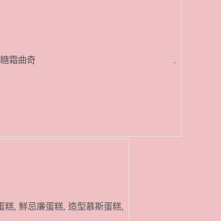
手工梘, 雕塑花糖霜曲奇 .
蛋糕, 鮮忌廉蛋糕, 造型慕斯蛋糕,