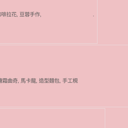
干菓子, 咖啡拉花, 豆蓉手作, .
糖霜曲奇, 馬卡龍, 造型麵包, 