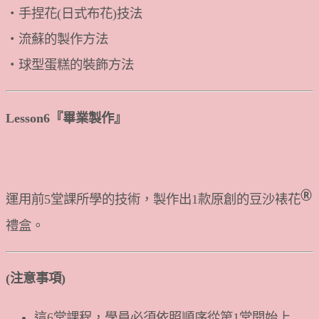
・手捏花(日式布花)技法
・流蘇的製作方法
・球型蛋糕的裝飾方法
Lesson6『畢業製作』
Ⓡ
運用前5堂課所學的技術，製作出1款原創的豆沙裱花
禮盒。
(注意事項)
這6堂課程，學員必須依照順序從第1堂開始上