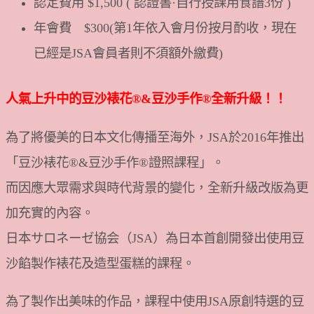
認定費用 $1,500 ( 認證書·自行授課用食譜3份 )
年會費 $300(第1年依入會月份按月酌收，現在
已經是JSA會員者則不須額外繳費)
人氣上升中的豆沙裱花®&豆沙手作®全新升級！！
為了將優美的日本文化傳播至海外，JSA於2016年推出
「豆沙裱花®&豆沙手作®證照課程」。
而因應大眾需求與時代背景的變化，全新升級改版為更
加充實的內容。
日本サロネーゼ協会（JSA）為日本首創開發出使用豆
沙餡製作裱花及造型蛋糕的課程。
為了製作出美味的作品，課程中使用JSA原創特選的豆