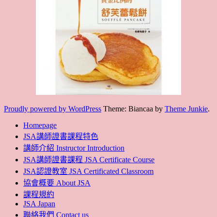
Proudly powered by WordPress
Theme: Biancaa by
Theme Junkie
.
Homepage
JSA講師證書課程特色
講師介紹 Instructor Introduction
JSA講師證書課程 JSA Certificate Course
JSA認證教室 JSA Certificated Classroom
協會概要 About JSA
課程規約
JSA Japan
聯絡我們 Contact us