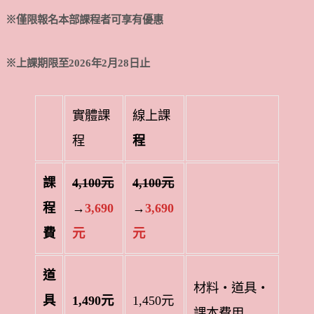
※僅限報名本部課程者可享有優惠
※
上課期限至2026年2月28日止
實體課
線上課
程
程
課
4,100元
4,100元
程
→
3,690
→
3,690
費
元
元
道
材料・道具・
具
1,490元
1,450元
課本費用