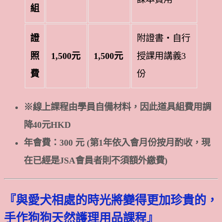
組
證
附證書・自行
照
1,500元
1,500元
授課用講義3
費
份
※線上課程由學員自備材料，因此道具組費用調
降40元HKD
年會費：300 元 (第1年依入會月份按月酌收，現
在已經是JSA會員者則不須額外繳費)
『與愛犬相處的時光將變得更加珍貴的，
手作狗狗天然護理用品課程』