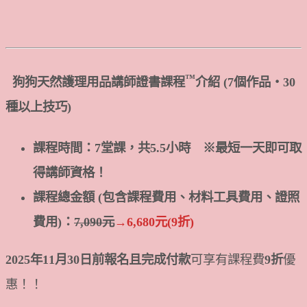
™
狗狗天然護理用品講師證書課程
介紹 (7個作品・30
種以上技巧)
課程時間：7堂課，共5.5小時 ※最短一天即可取
得講師資格！
課程總金額 (包含課程費用、材料工具費用、證照
費用)：
7,090元
→6,680元(9折)
2025
年11月30日前報名且完成付款
可享有課程費
9折
優
惠！！