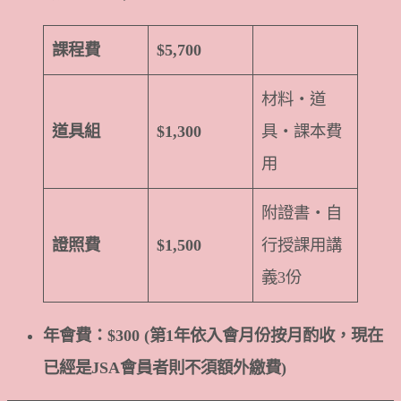
課程費
$5,700
材料・道
道具組
$1,300
具・課本費
用
附證書・自
證照費
$1,500
行授課用講
義3份
年會費：$300 (第1年依入會月份按月酌收，現在
已經是JSA會員者則不須額外繳費)