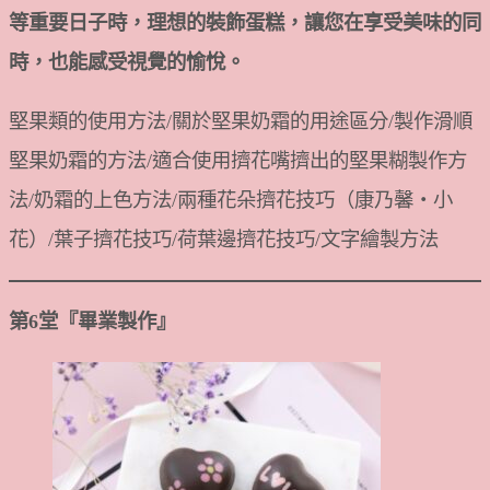
等重要日子時，理想的裝飾蛋糕，讓您在享受美味的同
時，也能感受視覺的愉悅。
堅果類的使用方法/關於堅果奶霜的用途區分/製作滑順
堅果奶霜的方法/適合使用擠花嘴擠出的堅果糊製作方
法/奶霜的上色方法/兩種花朵擠花技巧（康乃馨・小
花）/葉子擠花技巧/荷葉邊擠花技巧/文字繪製方法
第6堂『畢業製作』