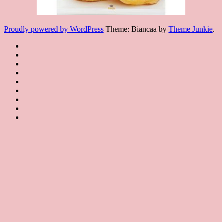
Proudly powered by WordPress
Theme: Biancaa by
Theme Junkie
.
Homepage
JSA
講
講
JSA
師
師
JSA
講
證
介
認
協
師
書
紹
課
證
會
證
JSA
Instructor
課
程
教
概
Japan
書
聯
Introduction
程
規
室
要
課
絡
特
約
JSA
About
程
我
Certificated
JSA
色
JSA
們
Classroom
Certificate
Contact
Course
us