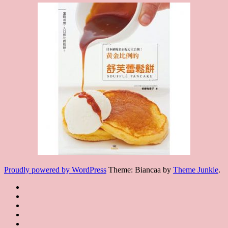
Proudly powered by WordPress
Theme: Biancaa by
Theme Junkie
.
Homepage
JSA
講
講
JSA
師
師
JSA
講