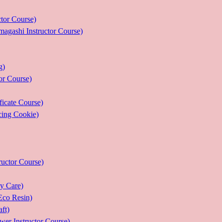
r Course)
 Instructor Course)
g)
 Course)
ate Course)
g Cookie)
or Course)
Care)
 Resin)
t)
structor Course)