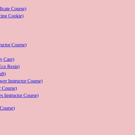
ate Course)
g Cookie)
or Course)
Care)
 Resin)
t)
structor Course)
Course)
ructor Course)
Course)