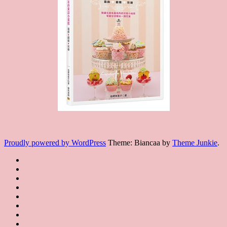
Proudly powered by WordPress
Theme: Biancaa by
Theme Junkie
.
Homepage
JSA
講
講
JSA
師
師
JSA
講
證
介
認
協
師
書
紹
課
證
會
證
JSA
Instructor