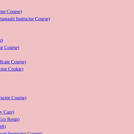
r Course)
 Instructor Course)
g)
 Course)
ate Course)
g Cookie)
or Course)
Care)
 Resin)
t)
structor Course)