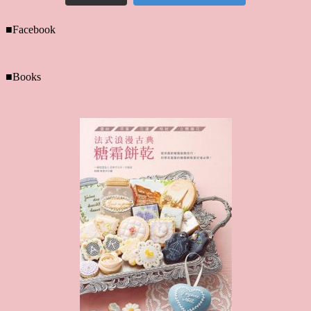
■Facebook
■Books