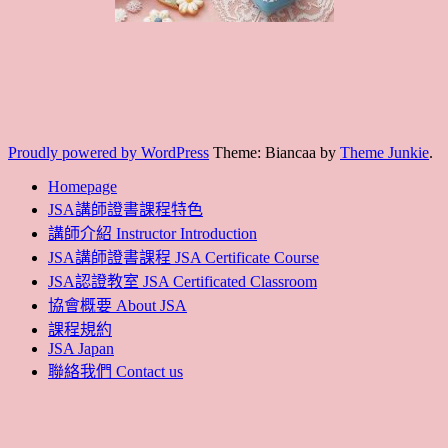
Proudly powered by WordPress
Theme: Biancaa by
Theme Junkie
.
Homepage
JSA講師證書課程特色
講師介紹 Instructor Introduction
JSA講師證書課程 JSA Certificate Course
JSA認證教室 JSA Certificated Classroom
協會概要 About JSA
課程規約
JSA Japan
聯絡我們 Contact us