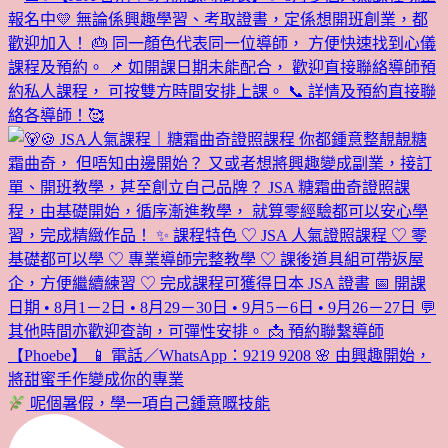
呢個暑假，學一項自己鍾意嘅技能