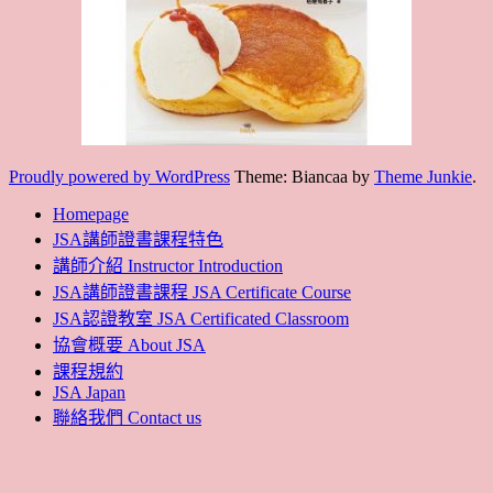
Proudly powered by WordPress
Theme: Biancaa by
Theme Junkie
.
Homepage
JSA講師證書課程特色
講師介紹 Instructor Introduction
JSA講師證書課程 JSA Certificate Course
JSA認證教室 JSA Certificated Classroom
協會概要 About JSA
課程規約
JSA Japan
聯絡我們 Contact us