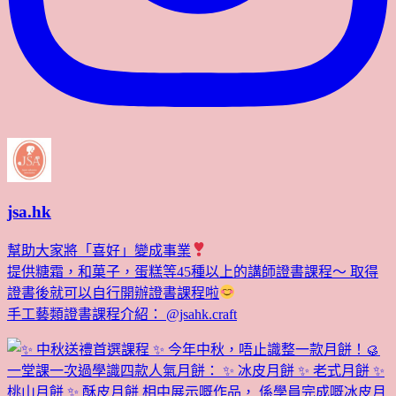
jsa.hk
幫助大家將「喜好」變成事業
提供糖霜，和菓子，蛋糕等45種以上的講師證書課程～ 取得
證書後就可以自行開辦證書課程啦
手工藝類證書課程介紹： @jsahk.craft