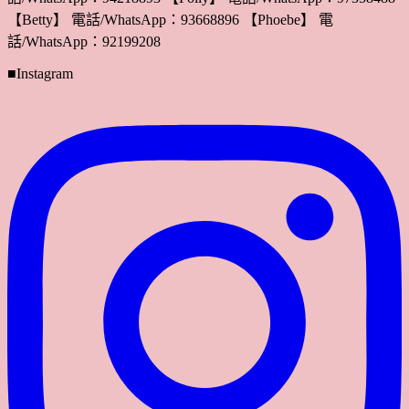
【Betty】 電話/WhatsApp：93668896 【Phoebe】 電
話/WhatsApp：92199208
■Instagram