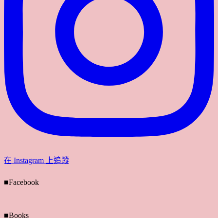
在 Instagram 上追蹤
■Facebook
■Books