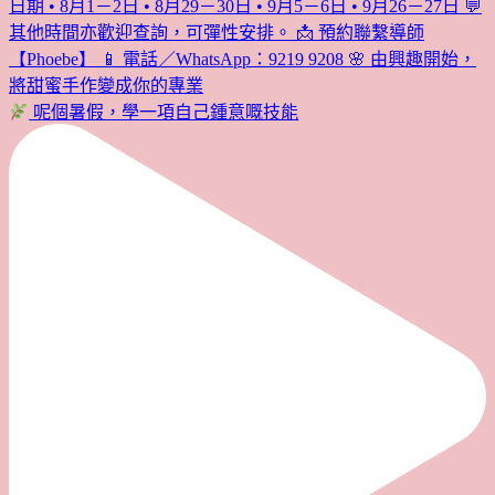
呢個暑假，學一項自己鍾意嘅技能