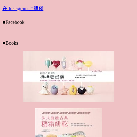
在 Instagram 上追蹤
■Facebook
■Books