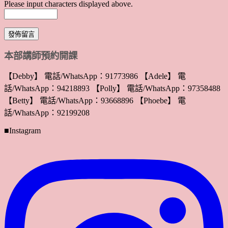
Please input characters displayed above.
本部講師預約開課
【Debby】 電話/WhatsApp：91773986 【Adele】 電
話/WhatsApp：94218893 【Polly】 電話/WhatsApp：97358488
【Betty】 電話/WhatsApp：93668896 【Phoebe】 電
話/WhatsApp：92199208
■Instagram