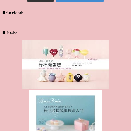
■Facebook
■Books