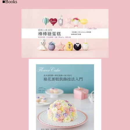
■Books