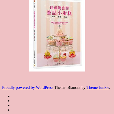
Proudly powered by WordPress
Theme: Biancaa by
Theme Junkie
.
Homepage
JSA
講
講
JSA
師
師