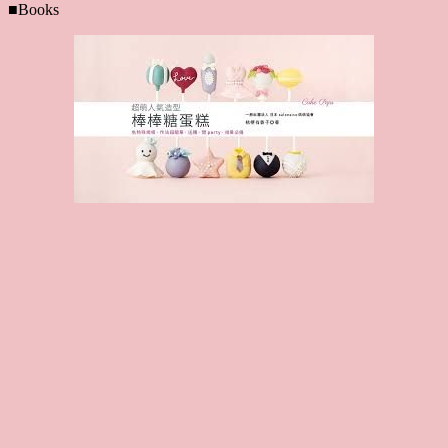
■Books