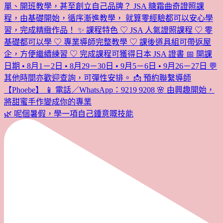
🌿 呢個暑假，學一項自己鍾意嘅技能