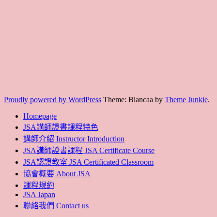
Proudly powered by WordPress
Theme: Biancaa by
Theme Junkie
.
Homepage
JSA講師證書課程特色
講師介紹 Instructor Introduction
JSA講師證書課程 JSA Certificate Course
JSA認證教室 JSA Certificated Classroom
協會概要 About JSA
課程規約
JSA Japan
聯絡我們 Contact us