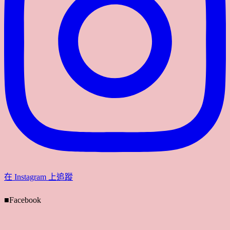
在 Instagram 上追蹤
■Facebook