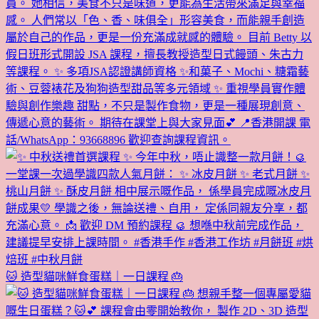
🐱 造型貓咪鮮食蛋糕｜一日課程 🎂