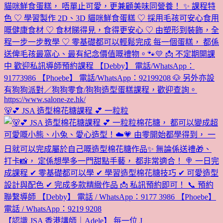
🐻💕 JSA 造型棉花糖課程 💕 一粒粒
【認識 JSA 香港講師｜Adele】 每一位 J