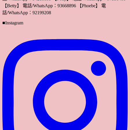
【Betty】 電話/WhatsApp：93668896 【Phoebe】 電
話/WhatsApp：92199208
■Instagram