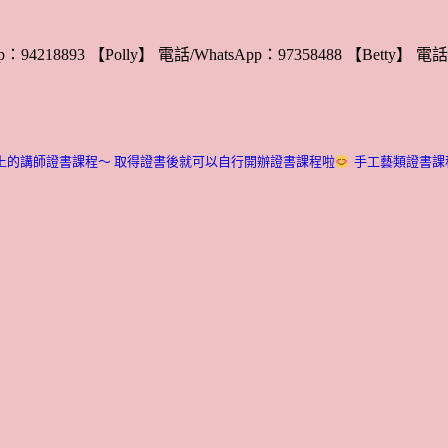
：94218893 【Polly】 電話/WhatsApp：97358488 【Betty】 電話/
上的講師證書課程～ 取得證書後就可以自行開辦證書課程啦
手工藝類證書課程介紹