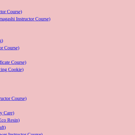
r Course)
 Instructor Course)
g)
 Course)
ate Course)
g Cookie)
or Course)
Care)
 Resin)
t)
structor Course)