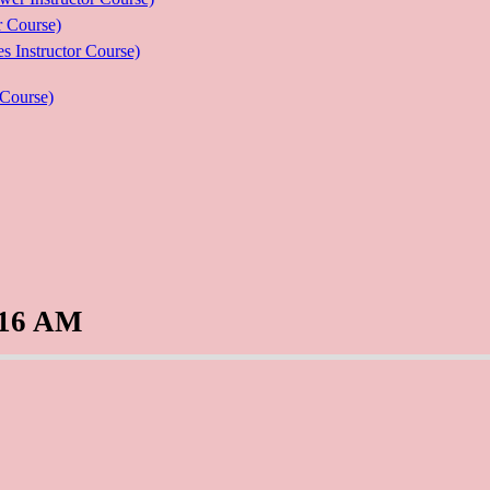
Course)
ructor Course)
Course)
.16 AM