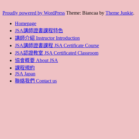
Proudly powered by WordPress
Theme: Biancaa by
Theme Junkie
.
Homepage
JSA講師證書課程特色
講師介紹 Instructor Introduction
JSA講師證書課程 JSA Certificate Course
JSA認證教室 JSA Certificated Classroom
協會概要 About JSA
課程規約
JSA Japan
聯絡我們 Contact us