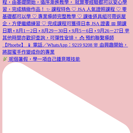
呢個暑假，學一項自己鍾意嘅技能