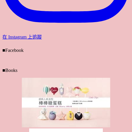
在 Instagram 上追蹤
■Facebook
■Books