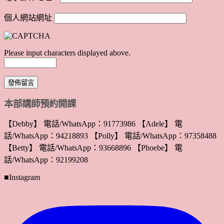
個人網站網址
Please input characters displayed above.
本部講師預約開課
【Debby】 電話/WhatsApp：91773986 【Adele】 電
話/WhatsApp：94218893 【Polly】 電話/WhatsApp：97358488
【Betty】 電話/WhatsApp：93668896 【Phoebe】 電
話/WhatsApp：92199208
■Instagram