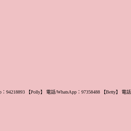
：94218893 【Polly】 電話/WhatsApp：97358488 【Betty】 電話/