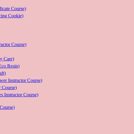
ate Course)
g Cookie)
or Course)
Care)
 Resin)
t)
structor Course)
Course)
ructor Course)
Course)