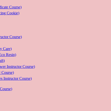
ate Course)
g Cookie)
or Course)
Care)
 Resin)
t)
structor Course)
Course)
ructor Course)
Course)