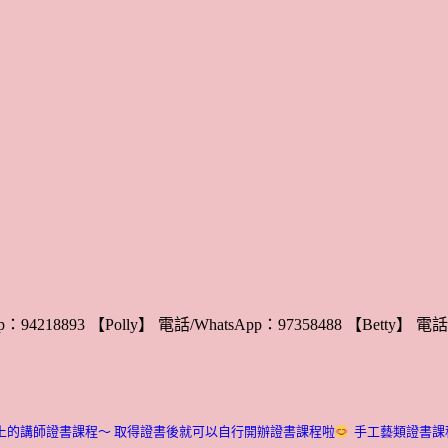
：94218893 【Polly】 電話/WhatsApp：97358488 【Betty】 電話/
上的講師證書課程～ 取得證書後就可以自行開辦證書課程啦
手工藝類證書課程介紹