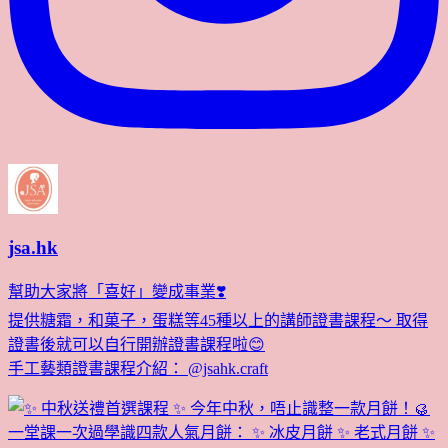
jsa.hk
幫助大家將「喜好」變成事業❣️
提供糖霜，和菓子，蛋糕等45種以上的講師證書課程～ 取得
證書後就可以自行開辦證書課程啦😊
手工藝類證書課程介紹： @jsahk.craft