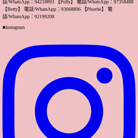
話/WhatsApp：94218893 【Polly】 電話/WhatsApp：97358488
【Betty】 電話/WhatsApp：93668896 【Phoebe】 電
話/WhatsApp：92199208
■Instagram