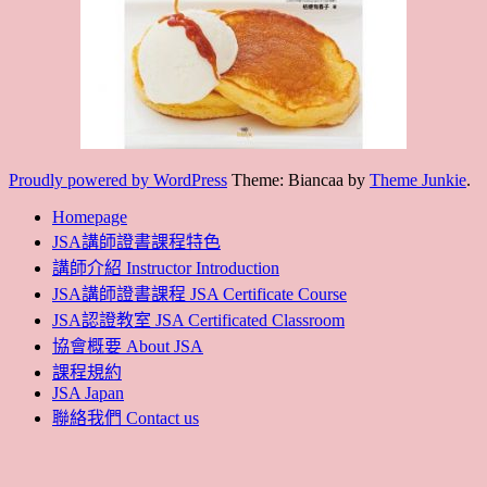
Proudly powered by WordPress
Theme: Biancaa by
Theme Junkie
.
Homepage
JSA講師證書課程特色
講師介紹 Instructor Introduction
JSA講師證書課程 JSA Certificate Course
JSA認證教室 JSA Certificated Classroom
協會概要 About JSA
課程規約
JSA Japan
聯絡我們 Contact us