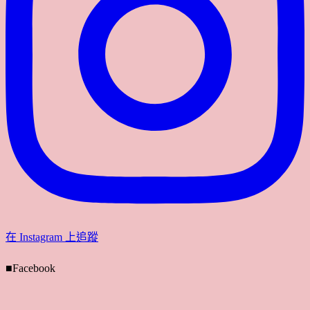
在 Instagram 上追蹤
■Facebook