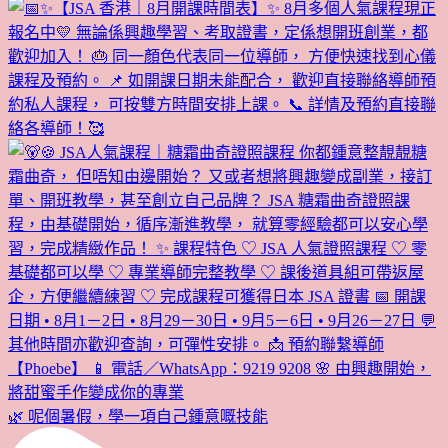
🌿 呢個暑假，學一項自己鍾意嘅技能