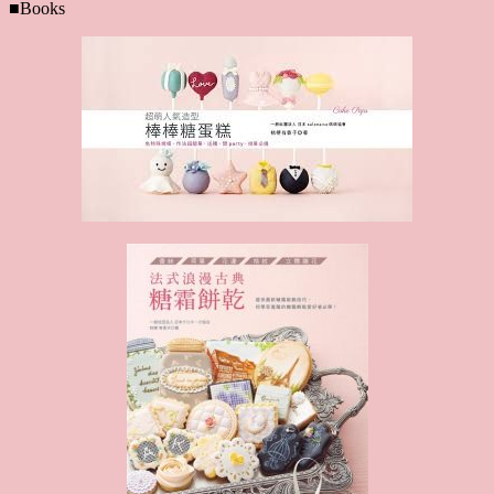
■Books