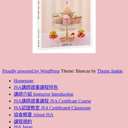
Proudly powered by WordPress
Theme: Biancaa by
Theme Junkie
.
Homepage
JSA講師證書課程特色
講師介紹 Instructor Introduction
JSA講師證書課程 JSA Certificate Course
JSA認證教室 JSA Certificated Classroom
協會概要 About JSA
課程規約
JSA Japan