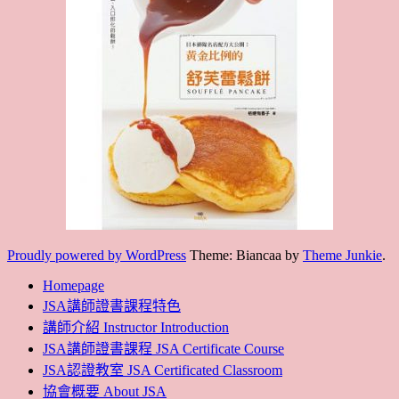
Proudly powered by WordPress
Theme: Biancaa by
Theme Junkie
.
Homepage
JSA講師證書課程特色
講師介紹 Instructor Introduction
JSA講師證書課程 JSA Certificate Course
JSA認證教室 JSA Certificated Classroom
協會概要 About JSA