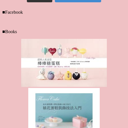
■Facebook
■Books