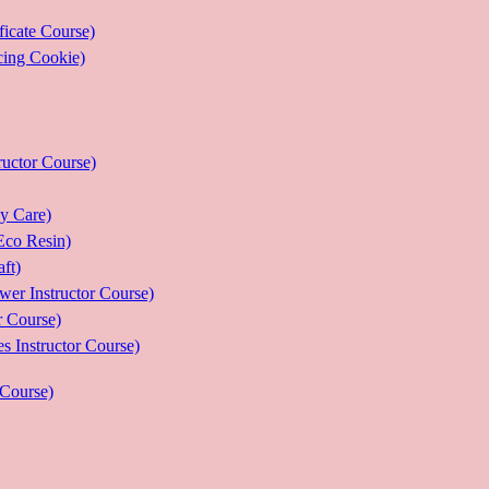
ate Course)
g Cookie)
or Course)
Care)
 Resin)
t)
structor Course)
Course)
ructor Course)
Course)