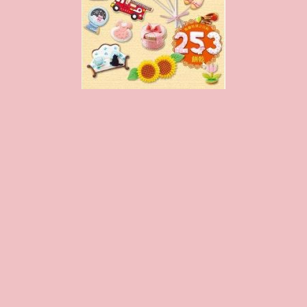
Proudly powered by WordPress
Theme: Biancaa by
Theme Junkie
.
Homepage
JSA講師證書課程特色
講師介紹 Instructor Introduction
JSA講師證書課程 JSA Certificate Course
JSA認證教室 JSA Certificated Classroom
協會概要 About JSA
課程規約
JSA Japan
聯絡我們 Contact us