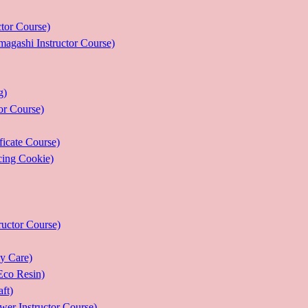
r Course)
 Instructor Course)
g)
 Course)
ate Course)
g Cookie)
or Course)
Care)
 Resin)
t)
structor Course)