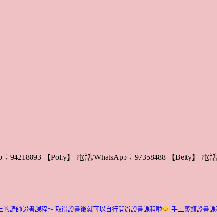
：94218893 【Polly】 電話/WhatsApp：97358488 【Betty】 電話/
上的講師證書課程～ 取得證書後就可以自行開辦證書課程啦
手工藝類證書課程介紹