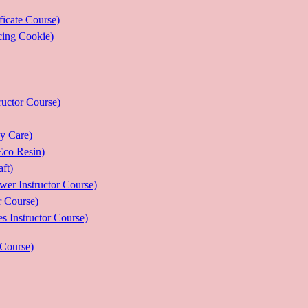
ate Course)
g Cookie)
or Course)
Care)
 Resin)
t)
structor Course)
Course)
ructor Course)
Course)